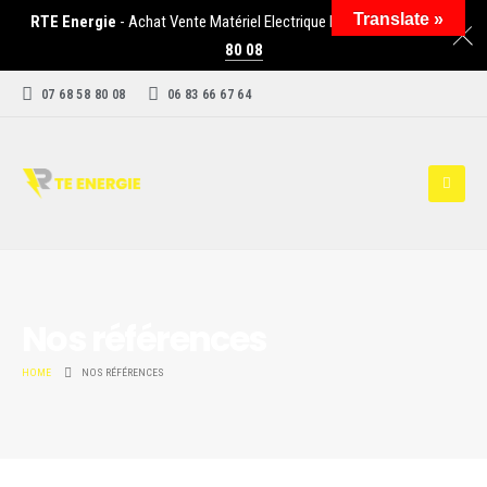
Translate »
RTE Energie
- Achat Vente Matériel Electrique Industriel -
07 68 58
80 08
07 68 58 80 08
06 83 66 67 64
Nos références
HOME
NOS RÉFÉRENCES