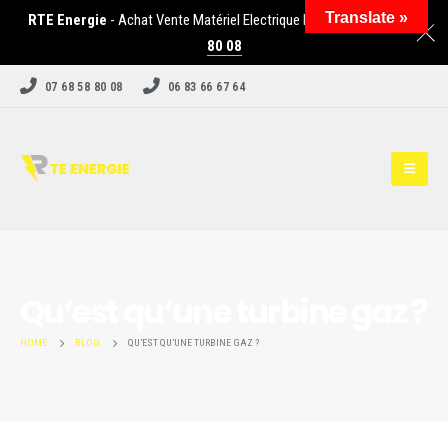
Translate »
RTE Energie
- Achat Vente Matériel Electrique Industriel -
07 68 58
80 08
07 68 58 80 08
06 83 66 67 64
Qu’est qu’une turbine gaz ?
HOME
BLOG
QU’EST QU’UNE TURBINE GAZ ?