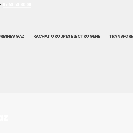
 -
07 68 58 80 08
RBINES GAZ
RACHAT GROUPES ÉLECTROGÈNE
TRANSFOR
az