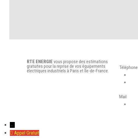
Nou
RTE ENERGIE
vous propose des estimations
gratuites pour la reprise de vos équipements
Téléphone
électriques industriels à Paris et Île-de-France.
07 6
06 8
Mail
rte.
←
Appel Gratuit