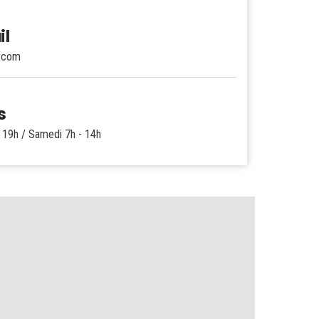
il
l.com
s
- 19h / Samedi 7h - 14h