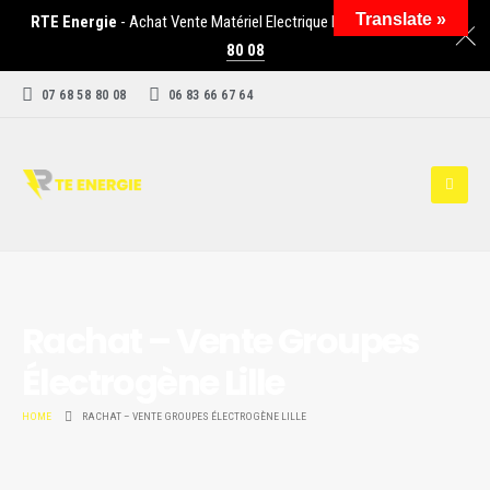
Translate »
RTE Energie
- Achat Vente Matériel Electrique Industriel -
07 68 58
80 08
07 68 58 80 08
06 83 66 67 64
Rachat – Vente Groupes
Électrogène Lille
HOME
RACHAT – VENTE GROUPES ÉLECTROGÈNE LILLE