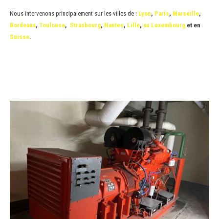
Nous intervenons principalement sur les villes de :
Lyon
,
Paris
,
Marseille
,
Bordeaux
,
Toulouse
,
Strasbourg
,
Nantes
,
Lille
,
au Luxembourg
et en
Suisse
.