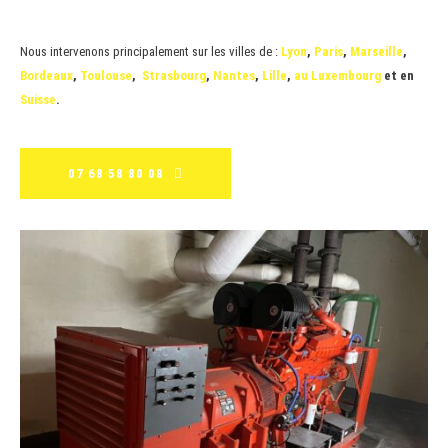
Nous intervenons principalement sur les villes de :
Lyon
,
Paris
,
Marseille
,
Bordeaux
,
Toulouse
,
Strasbourg
,
Nantes
,
Lille
,
au Luxembourg
et en
Suisse
.
07 68 58 80 08