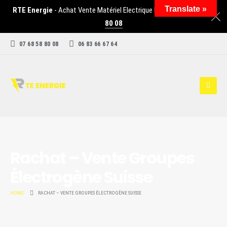
Translate »
RTE Energie
- Achat Vente Matériel Electrique Industriel -
07 68 58
80 08
07 68 58 80 08
06 83 66 67 64
Rachat – Vente Groupes
Électrogène Suisse
HOME
RACHAT – VENTE GROUPES ÉLECTROGÈNE SUISSE